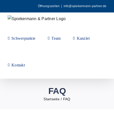
Zum
Öffnungszeiten
|
info@spiekermann-partner.de
Inhalt
springen
Schwerpunkte
Team
Kanzlei
Kontakt
FAQ
Startseite
FAQ